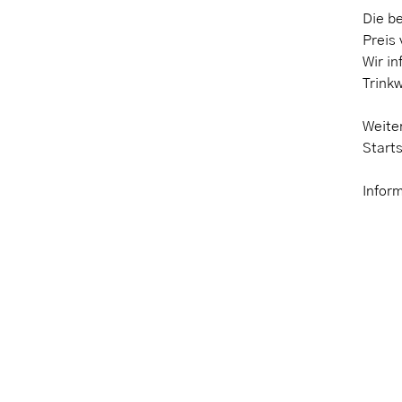
Die b
Preis
Wir i
Trink
Weiter
Starts
Inform