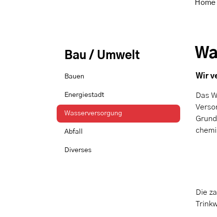
Home
Wa
Bau / Umwelt
Wir v
Bauen
Energiestadt
Das W
Verso
Wasserversorgung
Grund
(ausgewählt)
chemi
Abfall
Diverses
Die z
Trink