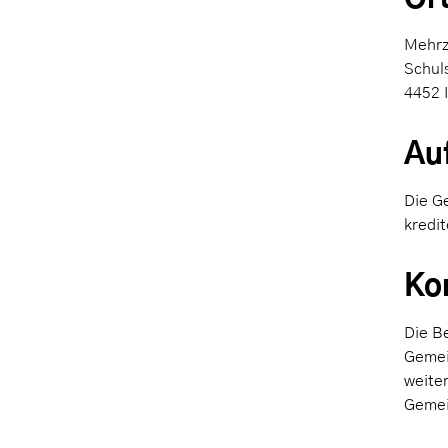
(ausgewählt)
Mehrz
Schul
4452 
Au
Die G
kredit
Ko
Die B
Gemei
weite
Gemei