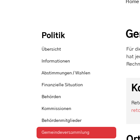
Home
Ge
Politik
Für d
Übersicht
hat j
Informationen
Rechn
Abstimmungen / Wahlen
Finanzielle Situation
K
Behörden
Ret
Kommissionen
ret
Behördenmitglieder
Gemeindeversammlung
Or