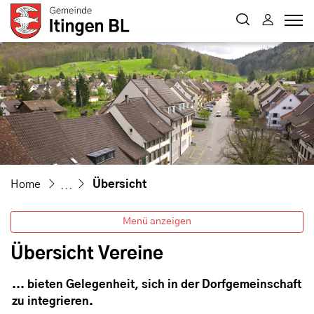
Itingen
zur Startseite
Direkt zur Hauptnavigation
Direkt zum Inhalt
Direkt zur Suche
Direkt zum Stichwortverzeichnis
(ausgewählt)
Home
Übersicht
Menü anzeigen
Übersicht Vereine
... bieten Gelegenheit, sich in der Dorfgemeinschaft
zu integrieren.