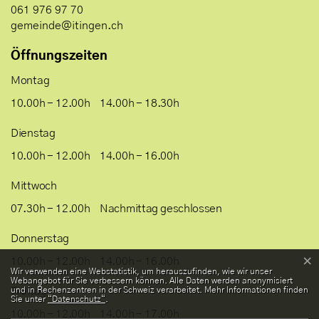
061 976 97 70
gemeinde@itingen.ch
Öffnungszeiten
Montag
10.00h - 12.00h
14.00h - 18.30h
Dienstag
10.00h - 12.00h
14.00h - 16.00h
Mittwoch
07.30h - 12.00h
Nachmittag geschlossen
Donnerstag
×
10.00h - 12.00h
14.00h - 16.00h
Webstatistik
Wir verwenden eine Webstatistik, um herauszufinden, wie wir unser
Webangebot für Sie verbessern können. Alle Daten werden anonymisiert
und in Rechenzentren in der Schweiz verarbeitet. Mehr Informationen finden
Freitag
Sie unter
“Datenschutz“
.
10.00h - 12.00h
14.00h - 17.00h