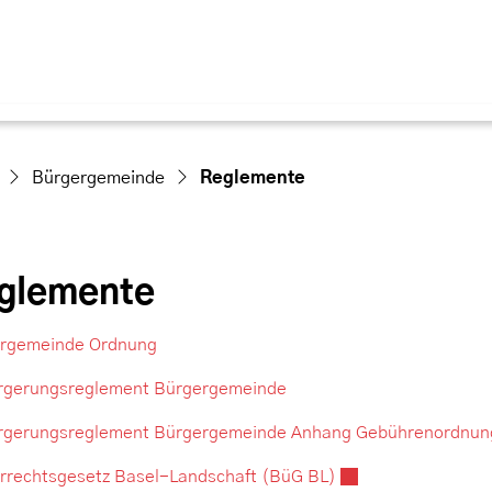
(ausgewählt)
Bürgergemeinde
Reglemente
glemente
rgemeinde Ordnung
rgerungsreglement Bürgergemeinde
rgerungsreglement Bürgergemeinde Anhang Gebührenordnun
Externer Link wird 
rrechtsgesetz Basel-Landschaft (BüG BL)