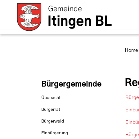
Itingen
zur Startseite
Direkt zur Hauptnavigation
Direkt zum Inhalt
Direkt zur Suche
Direkt zum Stichwortverzeichnis
Home
Re
Bürgergemeinde
Bürge
Übersicht
Bürgerrat
Einbü
Bürgerwald
Einbü
Einbürgerung
Bürge