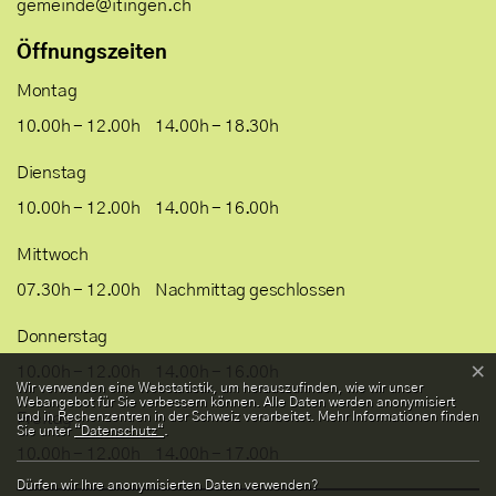
gemeinde@itingen.ch
Öffnungszeiten
Montag
10.00h - 12.00h
14.00h - 18.30h
Dienstag
10.00h - 12.00h
14.00h - 16.00h
Mittwoch
07.30h - 12.00h
Nachmittag geschlossen
Donnerstag
×
10.00h - 12.00h
14.00h - 16.00h
Webstatistik
Wir verwenden eine Webstatistik, um herauszufinden, wie wir unser
Webangebot für Sie verbessern können. Alle Daten werden anonymisiert
und in Rechenzentren in der Schweiz verarbeitet. Mehr Informationen finden
Freitag
Sie unter
“Datenschutz“
.
10.00h - 12.00h
14.00h - 17.00h
Dürfen wir Ihre anonymisierten Daten verwenden?