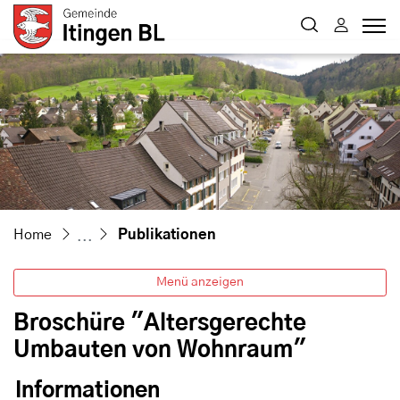
Itingen
zur Startseite
Direkt zur Hauptnavigation
Direkt zum Inhalt
Direkt zur Suche
Direkt zum Stichwortverzeichnis
(ausgewählt)
Home
Publikationen
Menü anzeigen
Broschüre "Altersgerechte
Umbauten von Wohnraum"
Informationen