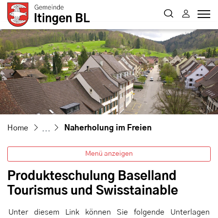
Itingen
zur Startseite
Direkt zur Hauptnavigation
Direkt zum Inhalt
Direkt zur Suche
Direkt zum Stichwortverzeichnis
(ausgewählt)
Home
Naherholung im Freien
Menü anzeigen
Produkteschulung Baselland
Tourismus und Swisstainable
Unter diesem Link können Sie folgende Unterlagen